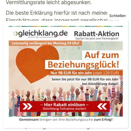
Vermittlungsrate leicht abgesunken.
Die beste Erklärung hierfür ist nach meiner
Einschätzung, dass insgesamt gesellschaftlich
die Bereitschaft – auch unter
Gleichklang
-
Mitgliedern – gesunken ist, einen einzelnen
Vorschlag als das zu sehen, was er ist:
ein einzelner Mensch, eine reale Möglichkeit
für eine womöglich lebenslange Beziehung,
der das entsprechende Gewicht
beigemessen werden sollte.
Dass die Vermittlungsrate dennoch nur sehr
leicht gesunken ist, deutet gleichzeitig darauf
hin, dass wir mit unserem Ansatz, der zu einem
großen Teil auf psychologischer Information und
Bewusstmachung beruht, dazu beitragen
konnten, die negativen Auswirkungen der aktuell