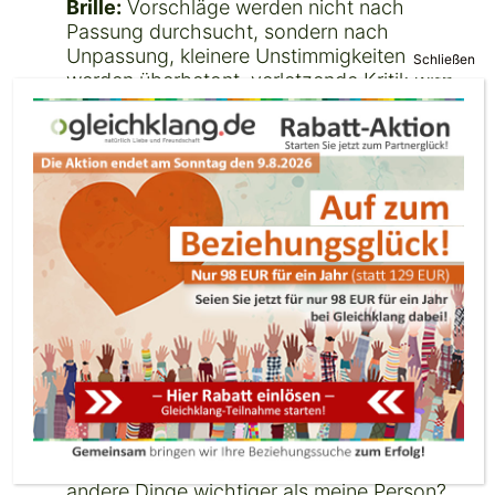
Brille:
Vorschläge werden nicht nach
Passung durchsucht, sondern nach
Unpassung, kleinere Unstimmigkeiten
werden überbetont, verletzende Kritik wird
geäußert, schon in der Kennenlernphase
werden Methoden der Beeinflussung und
Machtausübung eingesetzt. Meistens stößt
man damit Online auf wenig Gegenliebe und
die Kontakte brechen ab. Ist die andere
Seite beeinflussbar, mögen Kontakte
fortbestehen oder sogar Beziehungen
entstehen, die aber kaum auf eine reife und
beidseitige Basis kommen und meistens
dann doch nicht lange von Bestand sind.
Abhängige Muster, Kontrolle und
Eifersucht:
Wieso erfolgt die Antwort nicht
sofort? Wird noch mit anderen
kommuniziert? Warum will er oder sie sich
nicht sofort treffen? Sind ihm oder ihr
andere Dinge wichtiger als meine Person?