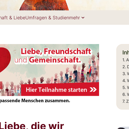
haft & Liebe
Umfragen & Studien
mehr
In
A
Z
Liebe, die wir